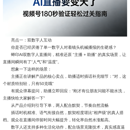
亮点一：双数字人互动
你是否已经厌倦了单一数字人对着镜头机械播报的生硬感？
蝉印AI双数字人直播间，精准还原 “主播 + 助播” 的真实场景，让
直播间瞬间有了“人气”和“温度”。
想象一下这样的场景：
主播正在讲解产品的核心卖点，助播适时插话补充细节：“对，这
个材质特别轻，只有50克哦”
有观众弹幕提问，助播立即回应：“刚才有位朋友问能不能水洗，
主播快给大家解答一下”
从产品介绍到引导下单，两人配合默契，节奏自然流畅
插话时机精准、语气衔接自然，默契程度堪比“相声级”的真人搭
档。观众在直播间停留时间大幅提升，转化率自然水涨船高。
数字人还支持多种生活化动作，配合场景克隆技术，真实感直逼