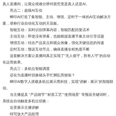
真人直播间，让观众很难分辨对面究竟是真人还是AI。
亮点二：超级AI互动
蝉印AI打造了集智能、主动、增强、定时于一体的AI互动解决方
案，堪称行业自动化互动的天花板。
智能互动：实时识别弹幕内容，智能匹配回复话术
主动互动：即使没有弹幕，也能根据直播节奏主动引导话题
增强互动：结合产品卖点和观众画像，强化关键信息的传递
定时互动：预设互动节点，确保直播全程热度不断
这套解决方案让直播间真正实现了“无人值守，胜有人守”的自动
化运营效果。
亮点三：多机位智能调度
还在为直播时切换镜头手忙脚乱而烦恼？
蝉印AI数字人搭载多机位展示黑科技，实现“讲解 - 展示”的智能联
动。
当主播提及 “产品细节”“材质工艺”“使用场景” 等预设关键词时，
系统会自动触发多机位切换：
近景展示主播讲解
特写放大产品纹理